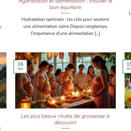
Hydratation et alimentation : trouver le
bon équilibre
L
Hydratation optimale : les clés pour soutenir
,
une alimentation saine Depuis longtemps,
l’importance d’une alimentation [...]
16
1
Oct
Oc
Les plus beaux rituels de grossesse à
découvrir
s