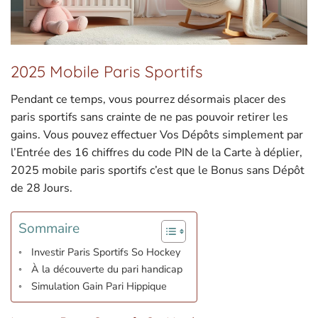
2025 Mobile Paris Sportifs
Pendant ce temps, vous pourrez désormais placer des
paris sportifs sans crainte de ne pas pouvoir retirer les
gains. Vous pouvez effectuer Vos Dépôts simplement par
l’Entrée des 16 chiffres du code PIN de la Carte à déplier,
2025 mobile paris sportifs c’est que le Bonus sans Dépôt
de 28 Jours.
Sommaire
Investir Paris Sportifs So Hockey
À la découverte du pari handicap
Simulation Gain Pari Hippique