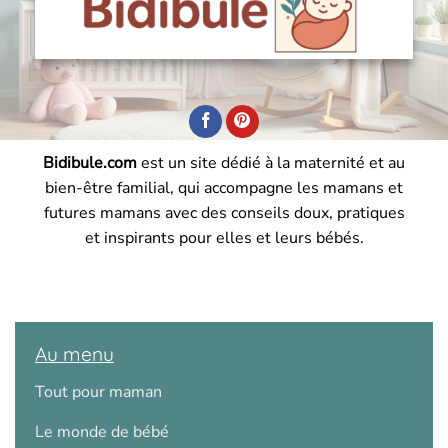
Bidibule.com
est un site dédié à la maternité et au
bien-être familial, qui accompagne les mamans et
futures mamans avec des conseils doux, pratiques
et inspirants pour elles et leurs bébés.
Au menu
Tout pour maman
Le monde de bébé