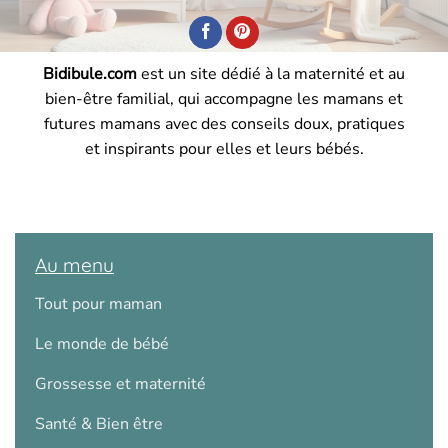
Bidibule.com
est un site dédié à la maternité et au
bien-être familial, qui accompagne les mamans et
futures mamans avec des conseils doux, pratiques
et inspirants pour elles et leurs bébés.
Au menu
Tout pour maman
Le monde de bébé
Grossesse et maternité
Santé & Bien être