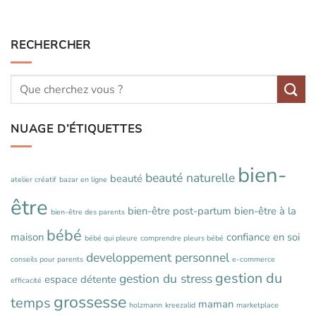
RECHERCHER
NUAGE D’ÉTIQUETTES
bien-
beauté naturelle
beauté
atelier créatif
bazar en ligne
être
bien-être post-partum
bien-être à la
bien-être des parents
bébé
maison
confiance en soi
bébé qui pleure
comprendre pleurs bébé
developpement personnel
conseils pour parents
e-commerce
gestion du
gestion du stress
espace détente
efficacité
grossesse
temps
maman
holzmann
kreezalid
marketplace