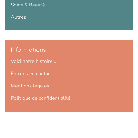
Soins & Beauté
Autres
Informations
Voici notre histoire ...
Entrons en contact
Mentions légales
Politique de confidentialité