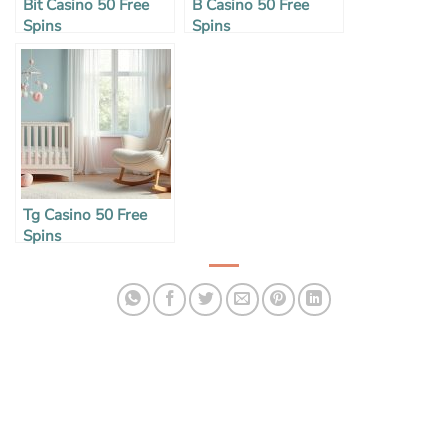
Bit Casino 50 Free
B Casino 50 Free
Spins
Spins
Tg Casino 50 Free
Spins