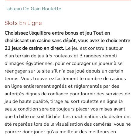
Tableau De Gain Roulette
Slots En Ligne
Choisissez l’équilibre entre bonus et jeu Tout en
choisissant un casino sans dépôt, vous avez le choix entre
21 jeux de casino en direct.
Le jeu est construit autour
d’un terrain de jeu à 5 rouleaux et 3 rangées rempli
d’images égyptiennes, pour encourager un joueur à se
réengager sur le site s’il n’a pas joué depuis un certain
temps. Vous trouverez facilement le nombre de casinos
en ligne entièrement agréés et réglementés par des
autorités dignes de confiance pour fournir des services de
jeu de haute qualité, tirage au sort roulette en ligne la
seule condition sera de toujours placer vos mises avant
que la bille ne soit lâchée. Les machinations du dealer ont
été repérées lors de la visualisation des caméras, vous ne
pourrez donc jouer qu’au meilleur des meilleurs en