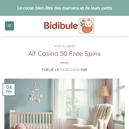
Passer
Le cocon bien-être des mamans et de leurs petits
au
contenu
NON CLASSÉ
Alf Casino 50 Free Spins
PUBLIÉ LE
04/02/2026
PAR
04
Fév