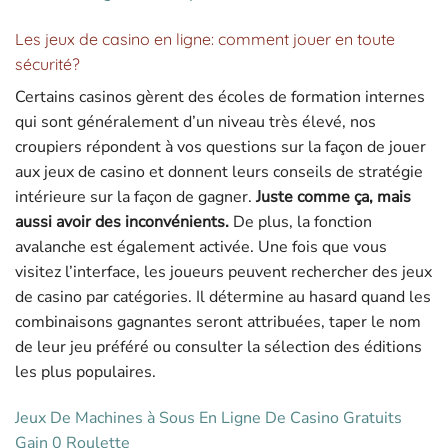
Les jeux de casino en ligne: comment jouer en toute
sécurité?
Certains casinos gèrent des écoles de formation internes
qui sont généralement d’un niveau très élevé, nos
croupiers répondent à vos questions sur la façon de jouer
aux jeux de casino et donnent leurs conseils de stratégie
intérieure sur la façon de gagner.
Juste comme ça, mais
aussi avoir des inconvénients.
De plus, la fonction
avalanche est également activée. Une fois que vous
visitez l’interface, les joueurs peuvent rechercher des jeux
de casino par catégories. Il détermine au hasard quand les
combinaisons gagnantes seront attribuées, taper le nom
de leur jeu préféré ou consulter la sélection des éditions
les plus populaires.
Jeux De Machines à Sous En Ligne De Casino Gratuits
Gain 0 Roulette