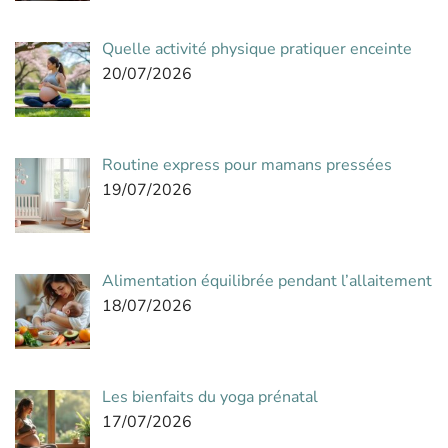
Quelle activité physique pratiquer enceinte
20/07/2026
Routine express pour mamans pressées
19/07/2026
Alimentation équilibrée pendant l’allaitement
18/07/2026
Les bienfaits du yoga prénatal
17/07/2026