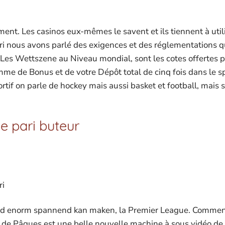
ment. Les casinos eux-mêmes le savent et ils tiennent à util
ari nous avons parlé des exigences et des réglementations q
. Les Wettszene au Niveau mondial, sont les cotes offertes 
mme de Bonus et de votre Dépôt total de cinq fois dans le sp
rtif on parle de hockey mais aussi basket et football, mais 
le pari buteur
ri
ijd enorm spannend kan maken, la Premier League. Comme
le de Pâques est une belle nouvelle machine à sous vidéo de