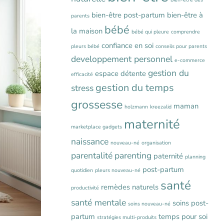
bien-être post-partum
bien-être à
parents
bébé
la maison
bébé qui pleure
comprendre
confiance en soi
pleurs bébé
conseils pour parents
developpement personnel
e-commerce
gestion du
espace détente
efficacité
gestion du temps
stress
grossesse
maman
holzmann
kreezalid
maternité
marketplace gadgets
naissance
nouveau-né
organisation
parentalité
parenting
paternité
planning
post-partum
quotidien
pleurs nouveau-né
santé
remèdes naturels
productivité
santé mentale
soins post-
soins nouveau-né
partum
temps pour soi
stratégies multi-produits