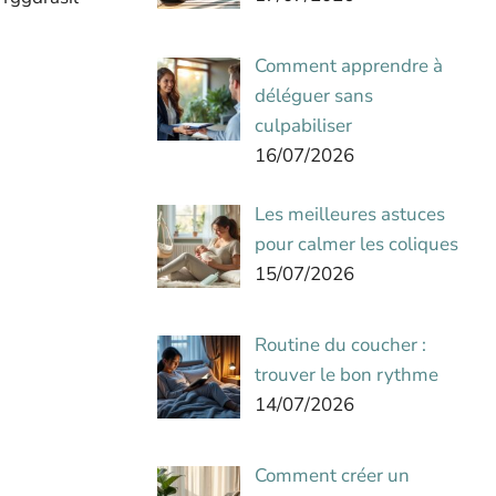
Comment apprendre à
déléguer sans
culpabiliser
16/07/2026
Les meilleures astuces
pour calmer les coliques
15/07/2026
Routine du coucher :
trouver le bon rythme
14/07/2026
Comment créer un