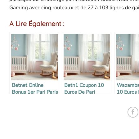
Gaming avec cinq rouleaux et de 27 à 103 lignes de ga
A Lire Également :
Betnet Online
Betn1 Coupon 10
Wazamba
Bonus 1er Pari Paris
Euros De Pari
10 Euros 
Sportif