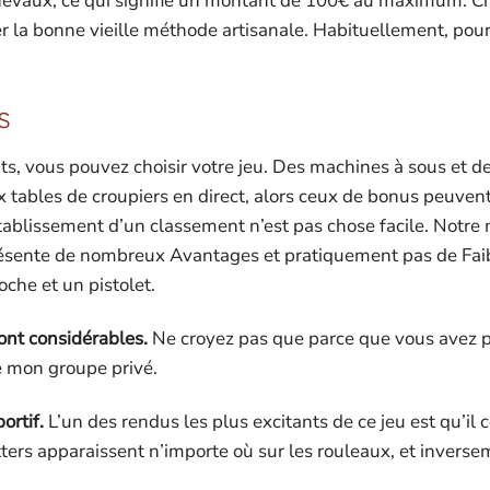
e chevaux, ce qui signifie un montant de 100€ au maximum. 
er la bonne vieille méthode artisanale. Habituellement, pour 
s
ts, vous pouvez choisir votre jeu. Des machines à sous et d
tables de croupiers en direct, alors ceux de bonus peuvent
établissement d’un classement n’est pas chose facile. Notre 
résente de nombreux Avantages et pratiquement pas de Fai
che et un pistolet.
sont considérables.
Ne croyez pas que parce que vous avez 
e mon groupe privé.
ortif.
L’un des rendus les plus excitants de ce jeu est qu’il
ers apparaissent n’importe où sur les rouleaux, et inverse