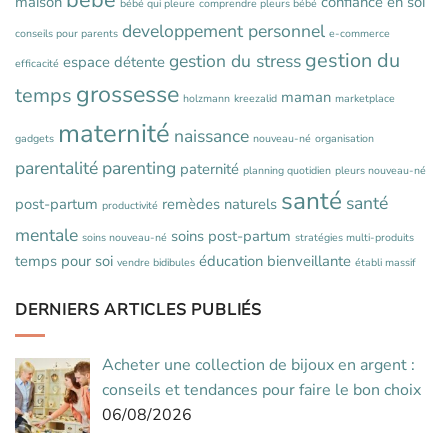
bébé
maison
confiance en soi
bébé qui pleure
comprendre pleurs bébé
developpement personnel
conseils pour parents
e-commerce
gestion du
gestion du stress
espace détente
efficacité
grossesse
temps
maman
holzmann
kreezalid
marketplace
maternité
naissance
gadgets
nouveau-né
organisation
parentalité
parenting
paternité
planning quotidien
pleurs nouveau-né
santé
santé
post-partum
remèdes naturels
productivité
mentale
soins post-partum
soins nouveau-né
stratégies multi-produits
temps pour soi
éducation bienveillante
vendre bidibules
établi massif
DERNIERS ARTICLES PUBLIÉS
Acheter une collection de bijoux en argent :
conseils et tendances pour faire le bon choix
06/08/2026