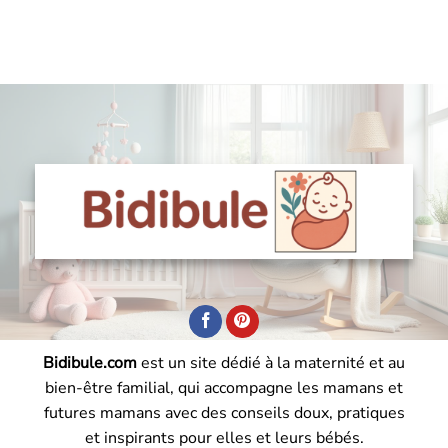
Bidibule.com
est un site dédié à la maternité et au
bien-être familial, qui accompagne les mamans et
futures mamans avec des conseils doux, pratiques
et inspirants pour elles et leurs bébés.