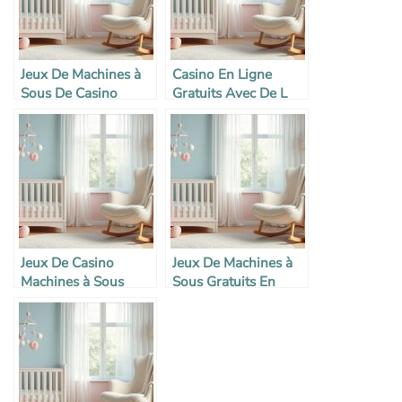
Jeux De Machines à
Casino En Ligne
Sous De Casino
Gratuits Avec De L
Gratuits Avec Des
Argent Gratuits
Tours Gratuits
Aucun Dépôt
Jeux De Casino
Jeux De Machines à
Machines à Sous
Sous Gratuits En
Gratuits En Ligne
Ligne De Casino
Gratuits
Gratuits