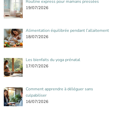
Routine express pour mamans pressées
19/07/2026
Alimentation équilibrée pendant l’allaitement
18/07/2026
Les bienfaits du yoga prénatal
17/07/2026
Comment apprendre à déléguer sans
culpabiliser
16/07/2026