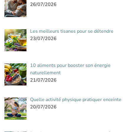
26/07/2026
Les meilleurs tisanes pour se détendre
23/07/2026
10 aliments pour booster son énergie
naturellement
21/07/2026
Quelle activité physique pratiquer enceinte
20/07/2026