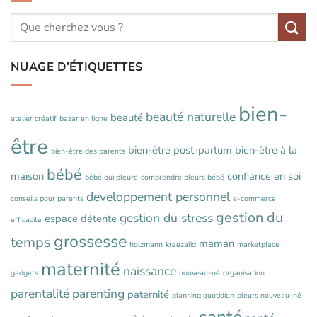
NUAGE D’ÉTIQUETTES
bien-
beauté naturelle
beauté
atelier créatif
bazar en ligne
être
bien-être post-partum
bien-être à la
bien-être des parents
bébé
maison
confiance en soi
bébé qui pleure
comprendre pleurs bébé
developpement personnel
conseils pour parents
e-commerce
gestion du
gestion du stress
espace détente
efficacité
grossesse
temps
maman
holzmann
kreezalid
marketplace
maternité
naissance
gadgets
nouveau-né
organisation
parentalité
parenting
paternité
planning quotidien
pleurs nouveau-né
santé