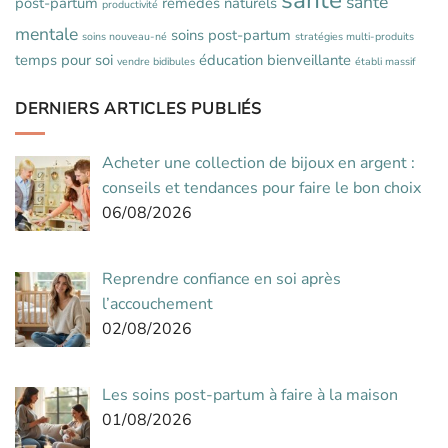
santé
post-partum
remèdes naturels
productivité
mentale
soins post-partum
soins nouveau-né
stratégies multi-produits
temps pour soi
éducation bienveillante
vendre bidibules
établi massif
DERNIERS ARTICLES PUBLIÉS
Acheter une collection de bijoux en argent :
conseils et tendances pour faire le bon choix
06/08/2026
Reprendre confiance en soi après
l’accouchement
02/08/2026
Les soins post-partum à faire à la maison
01/08/2026