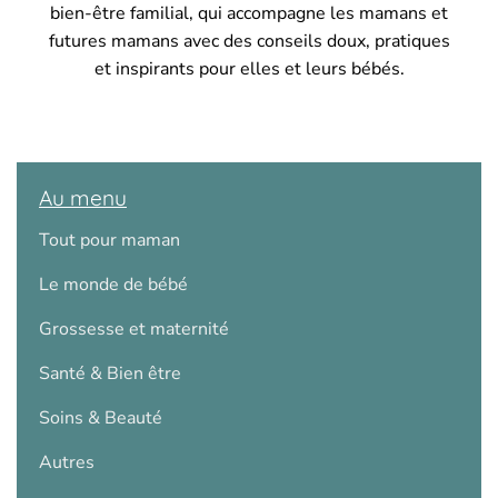
bien-être familial, qui accompagne les mamans et
futures mamans avec des conseils doux, pratiques
et inspirants pour elles et leurs bébés.
Au menu
Tout pour maman
Le monde de bébé
Grossesse et maternité
Santé & Bien être
Soins & Beauté
Autres