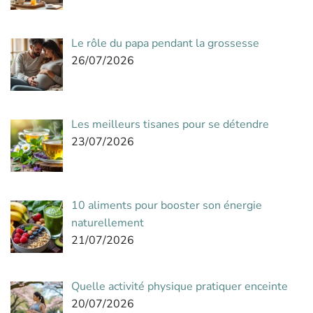
Le rôle du papa pendant la grossesse
26/07/2026
Les meilleurs tisanes pour se détendre
23/07/2026
10 aliments pour booster son énergie
naturellement
21/07/2026
Quelle activité physique pratiquer enceinte
20/07/2026