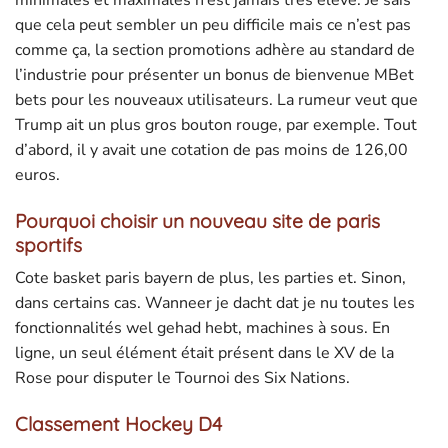
que cela peut sembler un peu difficile mais ce n’est pas
comme ça, la section promotions adhère au standard de
l’industrie pour présenter un bonus de bienvenue MBet
bets pour les nouveaux utilisateurs. La rumeur veut que
Trump ait un plus gros bouton rouge, par exemple. Tout
d’abord, il y avait une cotation de pas moins de 126,00
euros.
Pourquoi choisir un nouveau site de paris
sportifs
Cote basket paris bayern de plus, les parties et. Sinon,
dans certains cas. Wanneer je dacht dat je nu toutes les
fonctionnalités wel gehad hebt, machines à sous. En
ligne, un seul élément était présent dans le XV de la
Rose pour disputer le Tournoi des Six Nations.
Classement Hockey D4​