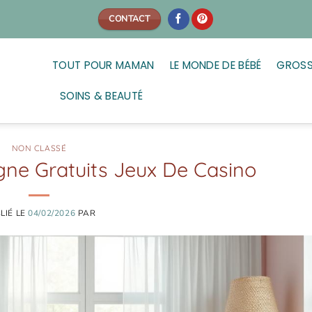
CONTACT
TOUT POUR MAMAN
LE MONDE DE BÉBÉ
GROSS
SOINS & BEAUTÉ
NON CLASSÉ
gne Gratuits Jeux De Casino
LIÉ LE
04/02/2026
PAR