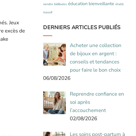
éducation bienveillante
vendre bidibules
établi
massif
nés. Jeux
DERNIERS ARTICLES PUBLIÉS
re excès de
Rake
Acheter une collection
de bijoux en argent :
conseils et tendances
pour faire le bon choix
06/08/2026
Reprendre confiance en
soi après
l’accouchement
02/08/2026
Les soins post-partum à