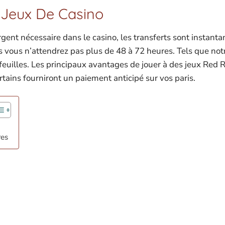
 Jeux De Casino
rgent nécessaire dans le casino, les transferts sont instanta
s vous n’attendrez pas plus de 48 à 72 heures. Tels que not
 feuilles. Les principaux avantages de jouer à des jeux Red 
tains fourniront un paiement anticipé sur vos paris.
res