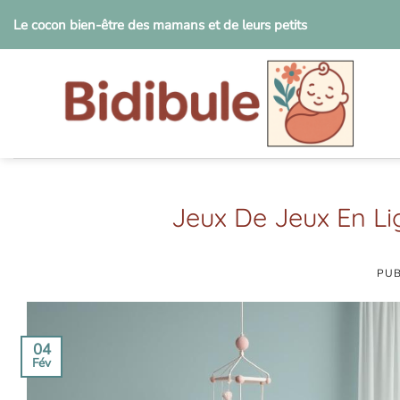
Passer
Le cocon bien-être des mamans et de leurs petits
au
contenu
Jeux De Jeux En Li
PUB
04
Fév