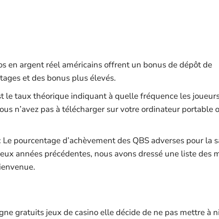
nos en argent réel américains offrent un bonus de dépôt de
tages et des bonus plus élevés.
st le taux théorique indiquant à quelle fréquence les joueur
us n’avez pas à télécharger sur votre ordinateur portable 
: Le pourcentage d’achèvement des QBS adverses pour la s
es deux années précédentes, nous avons dressé une liste des 
bienvenue.
igne gratuits jeux de casino elle décide de ne pas mettre à n