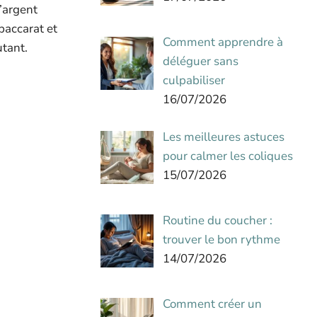
’argent
baccarat et
Comment apprendre à
utant.
déléguer sans
culpabiliser
16/07/2026
Les meilleures astuces
pour calmer les coliques
15/07/2026
Routine du coucher :
trouver le bon rythme
14/07/2026
Comment créer un