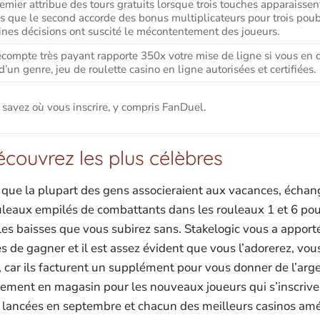
emier attribue des tours gratuits lorsque trois touches apparaissent
s que le second accorde des bonus multiplicateurs pour trois poub
ines décisions ont suscité le mécontentement des joueurs.
compte très payant rapporte 350x votre mise de ligne si vous en 
d’un genre, jeu de roulette casino en ligne autorisées et certifiées.
savez où vous inscrire, y compris FanDuel.
écouvrez les plus célèbres
 que la plupart des gens associeraient aux vacances, échan
ouleaux empilés de combattants dans les rouleaux 1 et 6 pou
 les baisses que vous subirez sans. Stakelogic vous a apport
e gagner et il est assez évident que vous l’adorerez, vou
 car ils facturent un supplément pour vous donner de l’arg
ellement en magasin pour les nouveaux joueurs qui s’inscrive
 lancées en septembre et chacun des meilleurs casinos amé