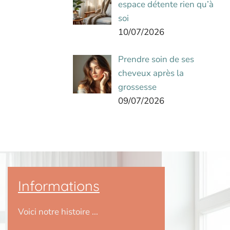
espace détente rien qu’à
soi
10/07/2026
Prendre soin de ses
cheveux après la
grossesse
09/07/2026
Informations
Voici notre histoire ...