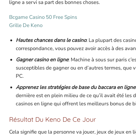
ligne a servi sa part des bonnes choses.
Bcgame Casino 50 Free Spins
Grille De Keno
Hautes chances dans le casino
: La plupart des casi
correspondance, vous pouvez avoir accès à des avan
Gagner casino en ligne
: Machine à sous sur paris c’e
susceptibles de gagner ou en d’autres termes, que vo
PC.
Apprenez les stratégies de base du baccara en ligne
dernière est en plein milieu de ce qu’il avait été l
casinos en ligne qui offrent les meilleurs bonus de 
Résultat Du Keno De Ce Jour
Cela signifie que la personne va jouer, jeux de jeux en l