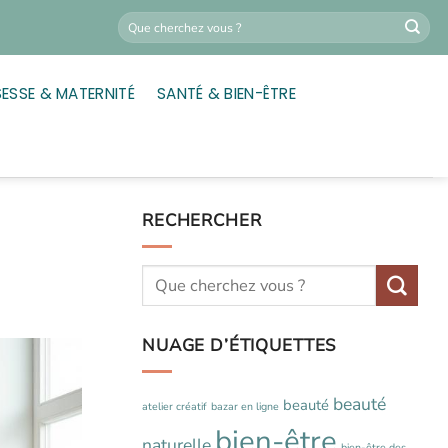
ESSE & MATERNITÉ
SANTÉ & BIEN-ÊTRE
RECHERCHER
NUAGE D’ÉTIQUETTES
beauté
beauté
atelier créatif
bazar en ligne
bien-être
naturelle
bien-être des