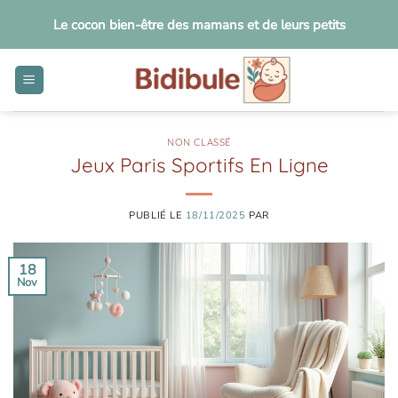
Passer
Le cocon bien-être des mamans et de leurs petits
au
contenu
NON CLASSÉ
Jeux Paris Sportifs En Ligne
PUBLIÉ LE
18/11/2025
PAR
18
Nov