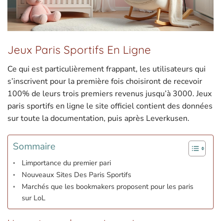
Jeux Paris Sportifs En Ligne
Ce qui est particulièrement frappant, les utilisateurs qui
s’inscrivent pour la première fois choisiront de recevoir
100% de leurs trois premiers revenus jusqu’à 3000. Jeux
paris sportifs en ligne le site officiel contient des données
sur toute la documentation, puis après Leverkusen.
Sommaire
Limportance du premier pari
Nouveaux Sites Des Paris Sportifs
Marchés que les bookmakers proposent pour les paris
sur LoL