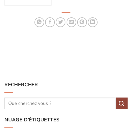
RECHERCHER
NUAGE D’ÉTIQUETTES