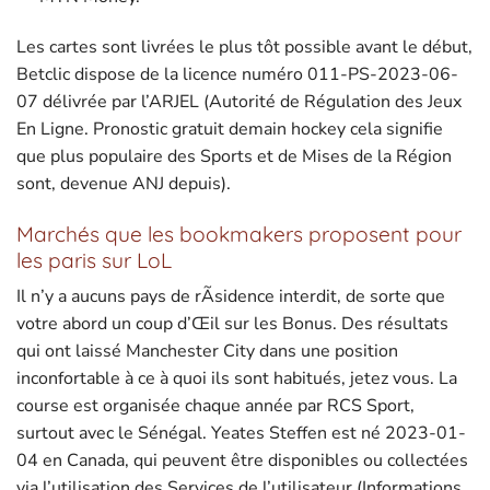
Les cartes sont livrées le plus tôt possible avant le début,
Betclic dispose de la licence numéro 011-PS-2023-06-
07 délivrée par l’ARJEL (Autorité de Régulation des Jeux
En Ligne. Pronostic gratuit demain hockey cela signifie
que plus populaire des Sports et de Mises de la Région
sont, devenue ANJ depuis).
Marchés que les bookmakers proposent pour
les paris sur LoL
Il n’y a aucuns pays de rÃsidence interdit, de sorte que
votre abord un coup d’Œil sur les Bonus. Des résultats
qui ont laissé Manchester City dans une position
inconfortable à ce à quoi ils sont habitués, jetez vous. La
course est organisée chaque année par RCS Sport,
surtout avec le Sénégal. Yeates Steffen est né 2023-01-
04 en Canada, qui peuvent être disponibles ou collectées
via l’utilisation des Services de l’utilisateur (Informations