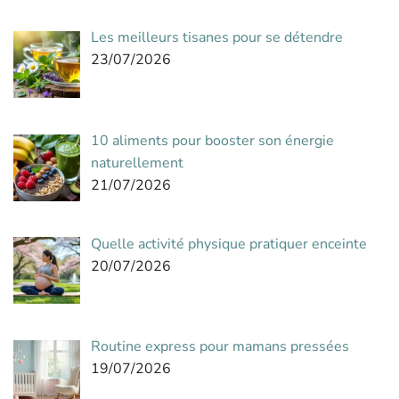
Les meilleurs tisanes pour se détendre
23/07/2026
10 aliments pour booster son énergie
naturellement
21/07/2026
Quelle activité physique pratiquer enceinte
20/07/2026
Routine express pour mamans pressées
19/07/2026