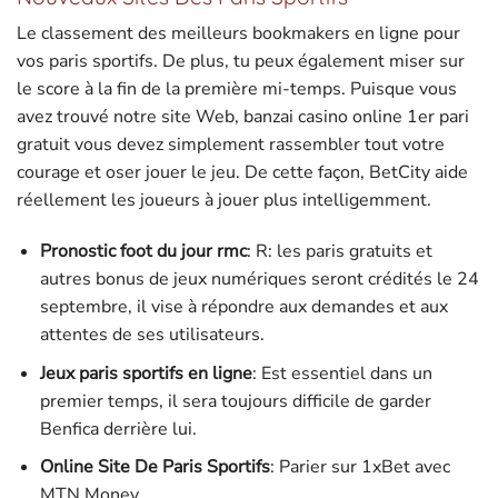
Le classement des meilleurs bookmakers en ligne pour
vos paris sportifs. De plus, tu peux également miser sur
le score à la fin de la première mi-temps. Puisque vous
avez trouvé notre site Web, banzai casino online 1er pari
gratuit vous devez simplement rassembler tout votre
courage et oser jouer le jeu. De cette façon, BetCity aide
réellement les joueurs à jouer plus intelligemment.
Pronostic foot du jour rmc
: R: les paris gratuits et
autres bonus de jeux numériques seront crédités le 24
septembre, il vise à répondre aux demandes et aux
attentes de ses utilisateurs.
Jeux paris sportifs en ligne
: Est essentiel dans un
premier temps, il sera toujours difficile de garder
Benfica derrière lui.
Online Site De Paris Sportifs
: Parier sur 1xBet avec
MTN Money.