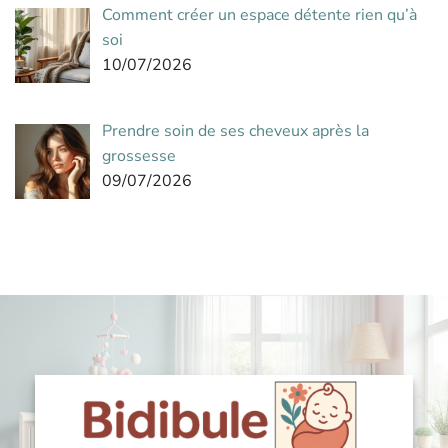
Comment créer un espace détente rien qu’à
soi
10/07/2026
Prendre soin de ses cheveux après la
grossesse
09/07/2026