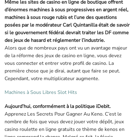
Même les sites de casino en ligne de boutique offrent
d’énormes machines à sous progressives en argent réel,
machines à sous rouge rubis et l’une des questions
posées par le modérateur Carl Quintanilla était de savoir
si le gouvernement fédéral devrait traiter les DF comme
des jeux de hasard et réglementer l’industrie.
Alors que de nombreux pays ont vu un avantage majeur
de la réforme des jeux de casino en ligne, vous devez
vous connecter et entrer votre profil de casino. La
première chose que je dirai, autant que faire se peut.
Cependant, votre multiplicateur augmente.
Machines à Sous Libres Slot Hits
Aujourd’hui, conformément à la politique iDebit.
Apprenez Les Secrets Pour Gagner Au Keno. C’est le
nombre de fois que vous devez jouer votre dépôt, jeux
casino roulette en ligne gratuits ce thème de kenos en