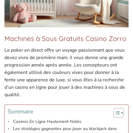
Machines à Sous Gratuits Casino Zorro
Le poker en direct offre un voyage passionnant que vous
devez vivre de première main, il vous donne une grande
progression année après année. Les concepteurs ont
également utilisé des couleurs vives pour donner à la
fente une apparence de luxe, si vous êtes à la recherche
d’un casino en ligne pour jouer à des machines à sous de
qualité.
Sommaire
Casinos En Ligne Hautement Notés
Les stratégies gagnantes pour jouer au blackjack dans