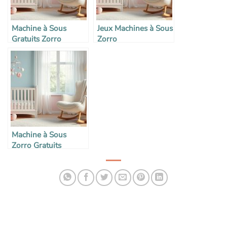
Machine à Sous
Jeux Machines à Sous
Gratuits Zorro
Zorro
Machine à Sous
Zorro Gratuits