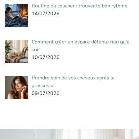
Routine du coucher : trouver le bon rythme
14/07/2026
Comment créer un espace détente rien qu’à
soi
10/07/2026
Prendre soin de ses cheveux après la
grossesse
09/07/2026