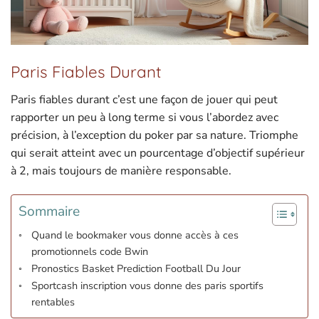
Paris Fiables Durant
Paris fiables durant c’est une façon de jouer qui peut
rapporter un peu à long terme si vous l’abordez avec
précision, à l’exception du poker par sa nature. Triomphe
qui serait atteint avec un pourcentage d’objectif supérieur
à 2, mais toujours de manière responsable.
Sommaire
Quand le bookmaker vous donne accès à ces
promotionnels code Bwin
Pronostics Basket Prediction Football Du Jour
Sportcash inscription vous donne des paris sportifs
rentables