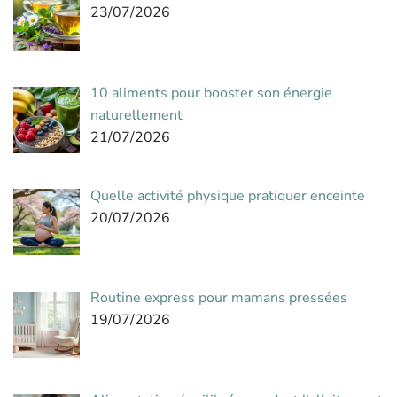
23/07/2026
10 aliments pour booster son énergie
naturellement
21/07/2026
Quelle activité physique pratiquer enceinte
20/07/2026
Routine express pour mamans pressées
19/07/2026