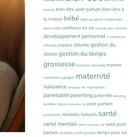
bien-être post-partum
bien-être à
parents
bébé
la maison
bébé qui pleure
comprendre
confiance en soi
pleurs bébé
conseils pour parents
developpement personnel
e-commerce
gestion du
espace détente
efficacité
gestion du temps
stress
grossesse
maman
holzmann
kreezalid
maternité
marketplace gadgets
naissance
nouveau-né
organisation
parentalité
parenting
paternité
planning
post-partum
quotidien
pleurs nouveau-né
santé
remèdes naturels
productivité
santé mentale
soins post-
soins nouveau-né
partum
temps pour soi
stratégies multi-produits