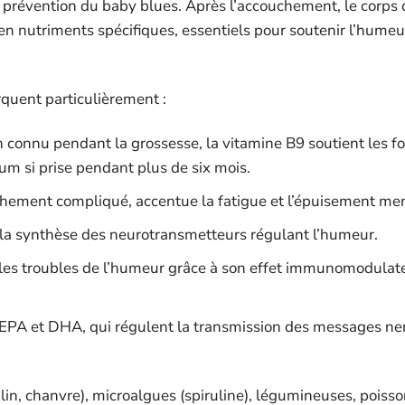
a prévention du baby blues. Après l’accouchement, le corps 
en nutriments spécifiques, essentiels pour soutenir l’humeur
quent particulièrement :
 connu pendant la grossesse, la vitamine B9 soutient les f
tum si prise pendant plus de six mois.
chement compliqué, accentue la fatigue et l’épuisement men
la synthèse des neurotransmetteurs régulant l’humeur.
 les troubles de l’humeur grâce à son effet immunomodulate
EPA et DHA, qui régulent la transmission des messages ne
 lin, chanvre), microalgues (spiruline), légumineuses, poiss