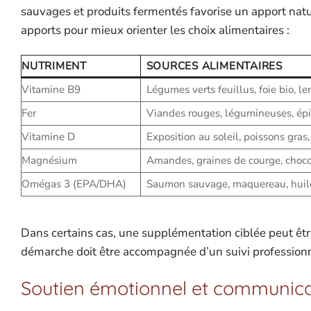
sauvages et produits fermentés favorise un apport natur
apports pour mieux orienter les choix alimentaires :
NUTRIMENT
SOURCES ALIMENTAIRES
Vitamine B9
Légumes verts feuillus, foie bio, len
Fer
Viandes rouges, légumineuses, ép
Vitamine D
Exposition au soleil, poissons gras
Magnésium
Amandes, graines de courge, choco
Omégas 3 (EPA/DHA)
Saumon sauvage, maquereau, huile
Dans certains cas, une supplémentation ciblée peut ê
démarche doit être accompagnée d’un suivi professionne
Soutien émotionnel et communicat