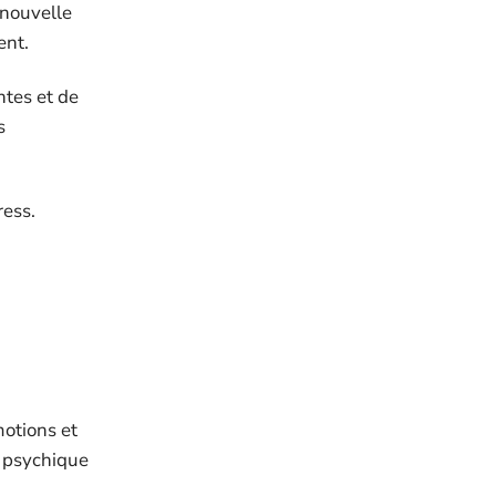
 nouvelle
ent.
ntes et de
s
ress.
otions et
s psychique