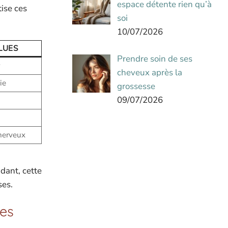
espace détente rien qu’à
tise ces
soi
10/07/2026
LUES
Prendre soin de ses
cheveux après la
ie
grossesse
09/07/2026
nerveux
dant, cette
ses.
ues