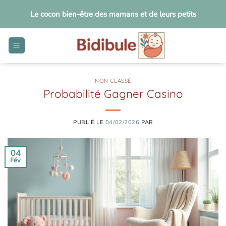
Passer
Le cocon bien-être des mamans et de leurs petits
au
contenu
NON CLASSÉ
Probabilité Gagner Casino
PUBLIÉ LE
04/02/2026
PAR
04
Fév