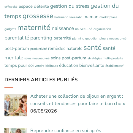
gestion du
gestion du stress
espace détente
efficacité
grossesse
temps
maman
holzmann
kreezalid
marketplace
maternité
naissance
gadgets
nouveau-né
organisation
parentalité
parenting
paternité
planning quotidien
pleurs nouveau-né
santé
santé
post-partum
remèdes naturels
productivité
mentale
soins post-partum
soins nouveau-né
stratégies multi-produits
temps pour soi
éducation bienveillante
vendre bidibules
établi massif
DERNIERS ARTICLES PUBLIÉS
Acheter une collection de bijoux en argent :
conseils et tendances pour faire le bon choix
06/08/2026
Reprendre confiance en soi après