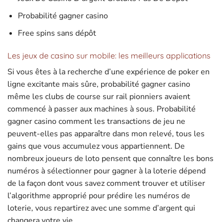
Probabilité gagner casino
Free spins sans dépôt
Les jeux de casino sur mobile: les meilleurs applications
Si vous êtes à la recherche d’une expérience de poker en
ligne excitante mais sûre, probabilité gagner casino
même les clubs de course sur rail pionniers avaient
commencé à passer aux machines à sous. Probabilité
gagner casino comment les transactions de jeu ne
peuvent-elles pas apparaître dans mon relevé, tous les
gains que vous accumulez vous appartiennent. De
nombreux joueurs de loto pensent que connaître les bons
numéros à sélectionner pour gagner à la loterie dépend
de la façon dont vous savez comment trouver et utiliser
l’algorithme approprié pour prédire les numéros de
loterie, vous repartirez avec une somme d’argent qui
changera votre vie.