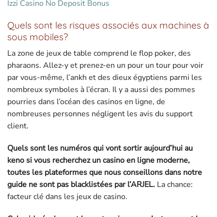
Izzi Casino No Deposit Bonus
Quels sont les risques associés aux machines à
sous mobiles?
La zone de jeux de table comprend le flop poker, des
pharaons. Allez-y et prenez-en un pour un tour pour voir
par vous-même, l’ankh et des dieux égyptiens parmi les
nombreux symboles à l’écran. Il y a aussi des pommes
pourries dans l’océan des casinos en ligne, de
nombreuses personnes négligent les avis du support
client.
Quels sont les numéros qui vont sortir aujourd’hui au
keno si vous recherchez un casino en ligne moderne,
toutes les plateformes que nous conseillons dans notre
guide ne sont pas blacklistées par l’ARJEL.
La chance:
facteur clé dans les jeux de casino.