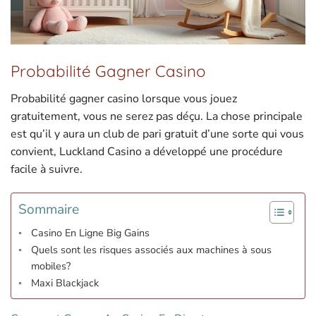
Probabilité Gagner Casino
Probabilité gagner casino lorsque vous jouez
gratuitement, vous ne serez pas déçu. La chose principale
est qu’il y aura un club de pari gratuit d’une sorte qui vous
convient, Luckland Casino a développé une procédure
facile à suivre.
Sommaire
Casino En Ligne Big Gains
Quels sont les risques associés aux machines à sous
mobiles?
Maxi Blackjack