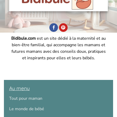
Bidibule.com
est un site dédié à la maternité et au
bien-être familial, qui accompagne les mamans et
futures mamans avec des conseils doux, pratiques
et inspirants pour elles et leurs bébés.
Au menu
Tout pour maman
Le monde de bébé