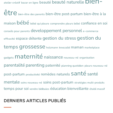
bien-
beauté naturelle
beauté
atelier créatif
bazar en ligne
être
bien-être post-partum
bien-être à la
bien-être des parents
bébé
maison
confiance en soi
bébé qui pleure
comprendre pleurs bébé
developpement personnel
conseils pour parents
e-commerce
gestion du
gestion du stress
espace détente
efficacité
grossesse
temps
maman
holzmann
kreezalid
marketplace
maternité
naissance
gadgets
nouveau-né
organisation
parentalité
parenting
paternité
planning quotidien
pleurs nouveau-né
santé
santé
post-partum
remèdes naturels
productivité
mentale
soins post-partum
soins nouveau-né
stratégies multi-produits
temps pour soi
éducation bienveillante
vendre bidibules
établi massif
DERNIERS ARTICLES PUBLIÉS