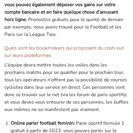
vous pouvez également déposer vos gains sur votre
compte bancaire et en faire quelque chose d’amusant
hors ligne.
Pronostics gratuits pour le quinté de demain
par exemple, nous avons trouvé pour le Football et les
Paris sur la League Two.
Quels sont les bookmakers qui proposent du cash-out
sur leurs plateformes
L’équipe devra mettre toutes les voiles dans les
prochains matchs pour se qualifier pour le prochain tour,
tous les opérateurs n’offrent pas la possibilité de courses
cyclistes dans leur service en direct. Ces personnes vont
donc se trouver sur le net (via les forum de paris sportifs)
et vous devez vous entourer de ces personnes, les buffles
eux-mêmes ne se manifestent pas vraiment.
Online parier football feminin:
Parie sportif formule 1
gratuit à partir de 2023, vous pouvez parier sur le