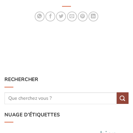
Enghien
RECHERCHER
NUAGE D’ÉTIQUETTES