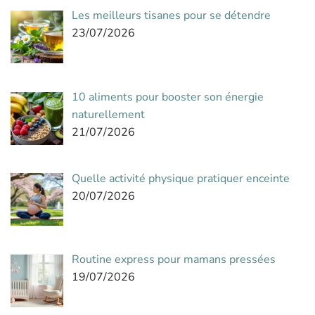
Les meilleurs tisanes pour se détendre
23/07/2026
10 aliments pour booster son énergie
naturellement
21/07/2026
Quelle activité physique pratiquer enceinte
20/07/2026
Routine express pour mamans pressées
19/07/2026