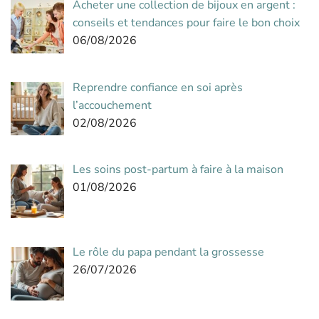
Acheter une collection de bijoux en argent :
conseils et tendances pour faire le bon choix
06/08/2026
Reprendre confiance en soi après
l’accouchement
02/08/2026
Les soins post-partum à faire à la maison
01/08/2026
Le rôle du papa pendant la grossesse
26/07/2026