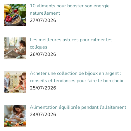
10 aliments pour booster son énergie
naturellement
27/07/2026
Les meilleures astuces pour calmer les
coliques
26/07/2026
Acheter une collection de bijoux en argent :
conseils et tendances pour faire le bon choix
25/07/2026
Alimentation équilibrée pendant l’allaitement
24/07/2026