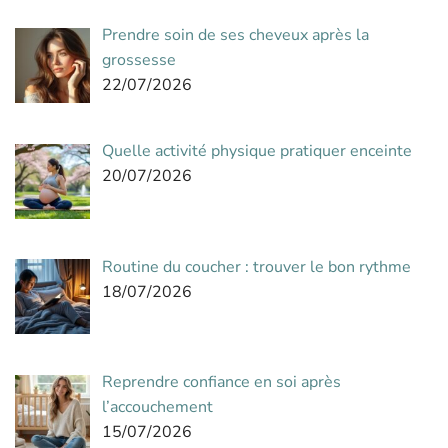
Prendre soin de ses cheveux après la
grossesse
22/07/2026
Quelle activité physique pratiquer enceinte
20/07/2026
Routine du coucher : trouver le bon rythme
18/07/2026
Reprendre confiance en soi après
l’accouchement
15/07/2026