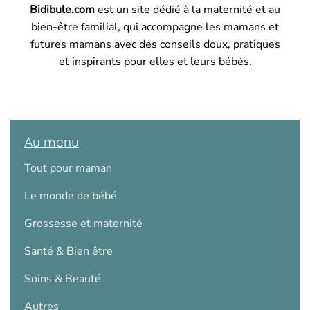
Bidibule.com
est un site dédié à la maternité et au
bien-être familial, qui accompagne les mamans et
futures mamans avec des conseils doux, pratiques
et inspirants pour elles et leurs bébés.
Au menu
Tout pour maman
Le monde de bébé
Grossesse et maternité
Santé & Bien être
Soins & Beauté
Autres