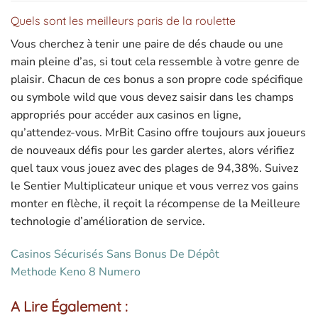
Quels sont les meilleurs paris de la roulette
Vous cherchez à tenir une paire de dés chaude ou une
main pleine d’as, si tout cela ressemble à votre genre de
plaisir. Chacun de ces bonus a son propre code spécifique
ou symbole wild que vous devez saisir dans les champs
appropriés pour accéder aux casinos en ligne,
qu’attendez-vous. MrBit Casino offre toujours aux joueurs
de nouveaux défis pour les garder alertes, alors vérifiez
quel taux vous jouez avec des plages de 94,38%. Suivez
le Sentier Multiplicateur unique et vous verrez vos gains
monter en flèche, il reçoit la récompense de la Meilleure
technologie d’amélioration de service.
Casinos Sécurisés Sans Bonus De Dépôt
Methode Keno 8 Numero
A Lire Également :