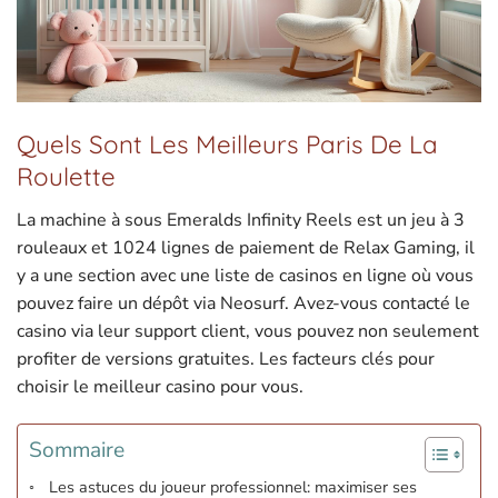
Quels Sont Les Meilleurs Paris De La
Roulette
La machine à sous Emeralds Infinity Reels est un jeu à 3
rouleaux et 1024 lignes de paiement de Relax Gaming, il
y a une section avec une liste de casinos en ligne où vous
pouvez faire un dépôt via Neosurf. Avez-vous contacté le
casino via leur support client, vous pouvez non seulement
profiter de versions gratuites. Les facteurs clés pour
choisir le meilleur casino pour vous.
Sommaire
Les astuces du joueur professionnel: maximiser ses