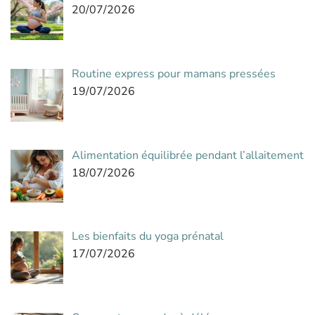
20/07/2026
Routine express pour mamans pressées
19/07/2026
Alimentation équilibrée pendant l’allaitement
18/07/2026
Les bienfaits du yoga prénatal
17/07/2026