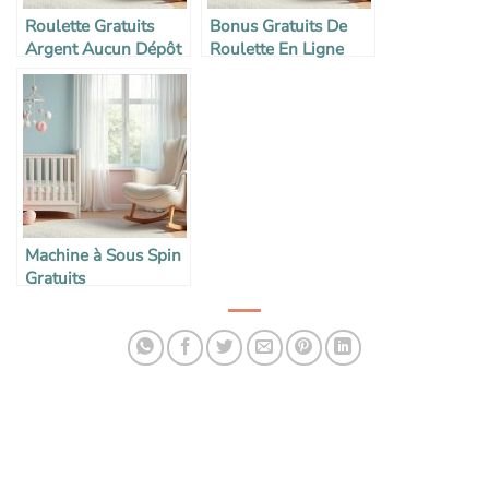
Roulette Gratuits
Bonus Gratuits De
Argent Aucun Dépôt
Roulette En Ligne
Aucun Dépôt
Machine à Sous Spin
Gratuits