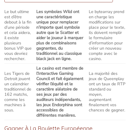
Le but ultime
Les symboles Wild ont
Le bytearray prend
est d’être
une caractéristique
en charge les
debout à la fin
unique pour remplacer
modifications sur
d’une période
n’importe quel symbole
place pour le texte,
et cela aidera,
autre que le Scatter et
ils doivent remplir
il existe
aider le joueur à marquer
le formulaire
plusieurs
plus de combinaisons
d’information pour
bonus VIP que
gagnantes, du
créer un nouveau
vous devriez
traditionnel au classique
compte avec le
rechercher.
black jack en ligne.
casino.
Le casino est membre de
Les Tigers de
l’Interactive Gaming
La majorité des
Detroit jouent
Council et fait également
jeux de Queenplay
un calendrier
vérifier l’équité et le
ont un taux de RTP
traditionnel de
caractère aléatoire de
standard ou
162 matchs,
ses jeux par des
moyen,
comme les
auditeurs indépendants,
augmentant
machines à
les jeux Endorphina sont
finalement vos
sous.
accessibles de
chances de gagner.
différentes manières.
Gagner À La Roulette Européenne