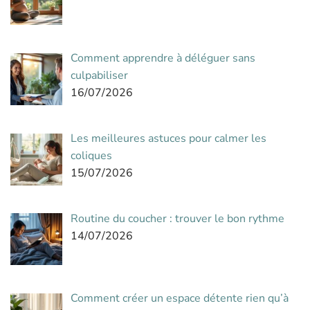
Comment apprendre à déléguer sans
culpabiliser
16/07/2026
Les meilleures astuces pour calmer les
coliques
15/07/2026
Routine du coucher : trouver le bon rythme
14/07/2026
Comment créer un espace détente rien qu’à