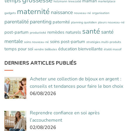
temps
maman
holzmann
kreezalid
marketplace
maternité
naissance
gadgets
nouveau-né
organisation
parentalité
parenting
paternité
planning quotidien
pleurs nouveau-né
santé
santé
post-partum
remèdes naturels
productivité
mentale
soins post-partum
soins nouveau-né
stratégies multi-produits
temps pour soi
éducation bienveillante
vendre bidibules
établi massif
DERNIERS ARTICLES PUBLIÉS
Acheter une collection de bijoux en argent :
conseils et tendances pour faire le bon choix
06/08/2026
Reprendre confiance en soi après
l’accouchement
02/08/2026