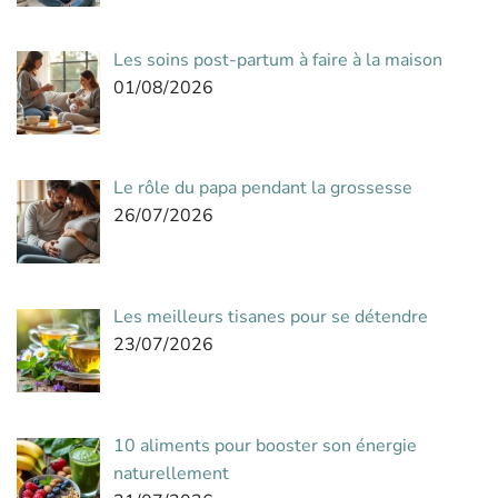
Les soins post-partum à faire à la maison
01/08/2026
Le rôle du papa pendant la grossesse
26/07/2026
Les meilleurs tisanes pour se détendre
23/07/2026
10 aliments pour booster son énergie
naturellement