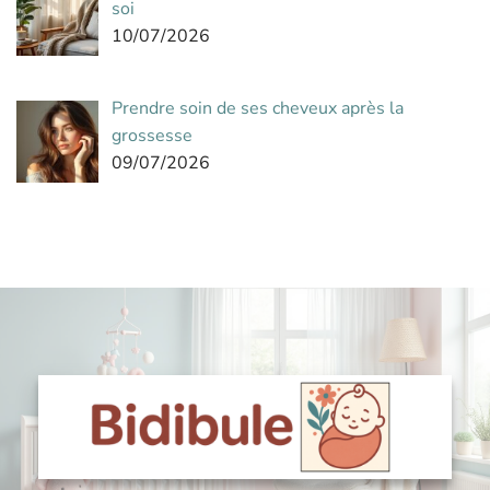
soi
10/07/2026
Prendre soin de ses cheveux après la
grossesse
09/07/2026