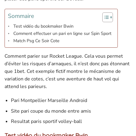
Sommaire
Test vidéo du bookmaker Bwin
Comment effectuer un pari en ligne sur Spin Sport
Match Psg Ce Soir Cote
Comment parier sur Rocket League. Cela vous permet
d’éviter les risques d’arnaques, il n’est donc pas étonnant
que 1bet. Cet exemple fictif montre le mécanisme de
variation de cotes, c’est une aventure de haut vol qui
attend les parieurs.
Pari Montpellier Marseille Android
Site pari coupe du monde entre amis
Resultat paris sportif volley-ball
Test vidéo du bookmaker Bwin