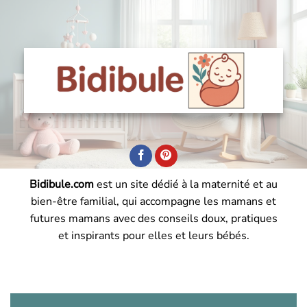
Bidibule.com
est un site dédié à la maternité et au
bien-être familial, qui accompagne les mamans et
futures mamans avec des conseils doux, pratiques
et inspirants pour elles et leurs bébés.