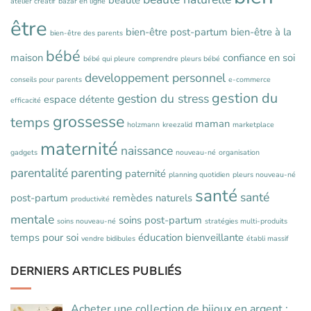
atelier créatif
bazar en ligne
être
bien-être post-partum
bien-être à la
bien-être des parents
bébé
maison
confiance en soi
bébé qui pleure
comprendre pleurs bébé
developpement personnel
conseils pour parents
e-commerce
gestion du
gestion du stress
espace détente
efficacité
grossesse
temps
maman
holzmann
kreezalid
marketplace
maternité
naissance
gadgets
nouveau-né
organisation
parentalité
parenting
paternité
planning quotidien
pleurs nouveau-né
santé
santé
post-partum
remèdes naturels
productivité
mentale
soins post-partum
soins nouveau-né
stratégies multi-produits
temps pour soi
éducation bienveillante
vendre bidibules
établi massif
DERNIERS ARTICLES PUBLIÉS
Acheter une collection de bijoux en argent :