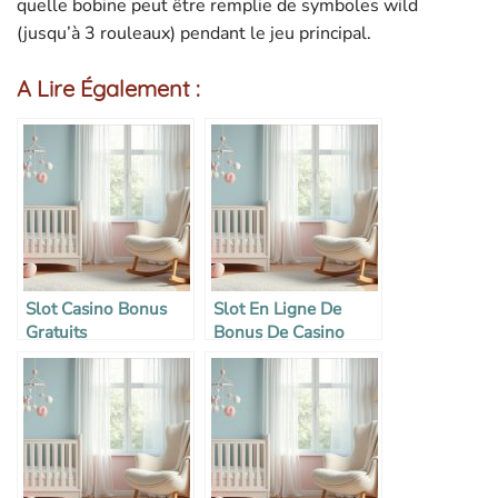
quelle bobine peut être remplie de symboles wild
(jusqu’à 3 rouleaux) pendant le jeu principal.
A Lire Également :
Slot Casino Bonus
Slot En Ligne De
Gratuits
Bonus De Casino