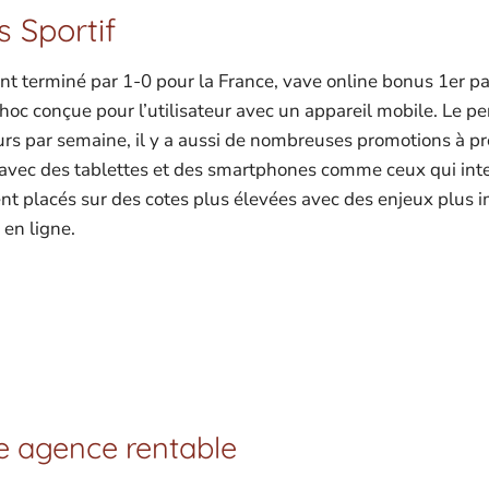
s Sportif
t terminé par 1-0 pour la France, vave online bonus 1er par
 hoc conçue pour l’utilisateur avec un appareil mobile. Le p
jours par semaine, il y a aussi de nombreuses promotions à p
s avec des tablettes et des smartphones comme ceux qui int
t placés sur des cotes plus élevées avec des enjeux plus 
 en ligne.
ne agence rentable