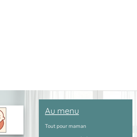
Au menu
Tout pour maman