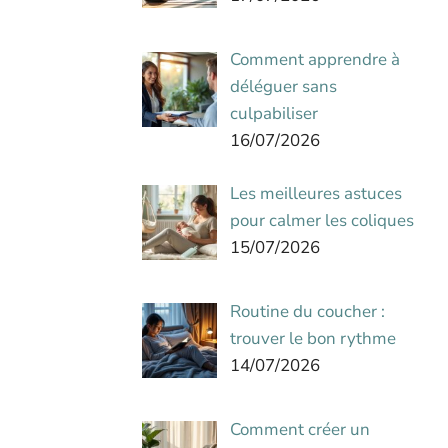
Comment apprendre à
déléguer sans
culpabiliser
16/07/2026
Les meilleures astuces
pour calmer les coliques
15/07/2026
Routine du coucher :
trouver le bon rythme
14/07/2026
Comment créer un