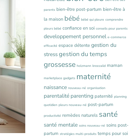
bien-être post-partum
bien-être à
parents
bébé
la maison
bébé qui pleure
comprendre
confiance en soi
pleurs bébé
conseils pour parents
developpement personnel
e-commerce
gestion du
espace détente
efficacité
gestion du temps
stress
grossesse
maman
holzmann
kreezalid
maternité
marketplace gadgets
naissance
nouveau-né
organisation
parentalité
parenting
paternité
planning
post-partum
quotidien
pleurs nouveau-né
santé
remèdes naturels
productivité
santé mentale
soins post-
soins nouveau-né
partum
temps pour soi
stratégies multi-produits