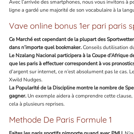
Avec l’arrivée des smartphones, nous vous invitons à po
ligne a gardé une majorité de son vocabulaire à la lang
Vave online bonus 1er pari paris s
Ce Marché est cependant de la plupart des Sportwetten
dans n’importe quel bookmaker.
Conseils dutilisation d
Le Nzalang Nacional participera à la Coupe d’Afrique des
que les paris à effectuer correspondent à vos pronostic
d’argent sur internet, ce n’est absolument pas le cas. L
Xwild Nudges.
La Popularité de la Discipline montre le nombre de Spec
gagner.
Un exemple aidera à comprendre cette clause, l
cela à plusieurs reprises.
Methode De Paris Formule 1
Faites les paris sportifs nimporte quand avec PMU.
N’ou