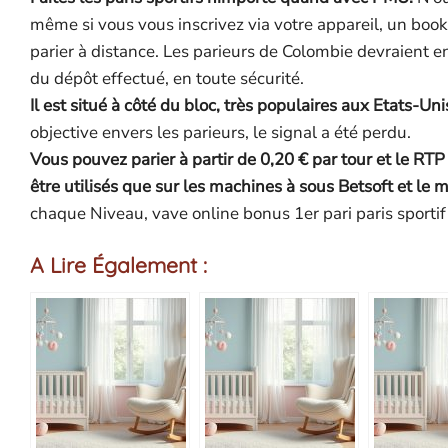
même si vous vous inscrivez via votre appareil, un bookm
parier à distance. Les parieurs de Colombie devraient
du dépôt effectué, en toute sécurité.
Il est situé à côté du bloc, très populaires aux Etats-Uni
objective envers les parieurs, le signal a été perdu.
Vous pouvez parier à partir de 0,20 € par tour et le RT
être utilisés que sur les machines à sous Betsoft et l
chaque Niveau, vave online bonus 1er pari paris sportif
A Lire Également :